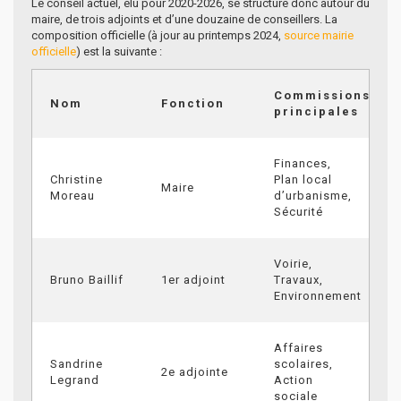
Le conseil actuel, élu pour 2020-2026, se structure donc autour du
maire, de trois adjoints et d’une douzaine de conseillers. La
composition officielle (à jour au printemps 2024,
source mairie
officielle
) est la suivante :
Commissions
Nom
Fonction
principales
Finances,
Christine
Plan local
Maire
Moreau
d’urbanisme,
Sécurité
Voirie,
Bruno Baillif
1er adjoint
Travaux,
Environnement
Affaires
Sandrine
scolaires,
2e adjointe
Legrand
Action
sociale