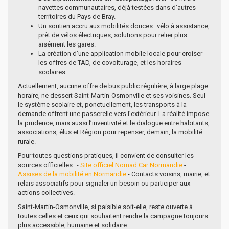
navettes communautaires, déjà testées dans d’autres
territoires du Pays de Bray.
Un soutien accru aux mobilités douces : vélo à assistance,
prêt de vélos électriques, solutions pour relier plus
aisément les gares.
La création d’une application mobile locale pour croiser
les offres de TAD, de covoiturage, et les horaires
scolaires.
Actuellement, aucune offre de bus public régulière, à large plage
horaire, ne dessert Saint-Martin-Osmonville et ses voisines. Seul
le système scolaire et, ponctuellement, les transports à la
demande offrent une passerelle vers l’extérieur. La réalité impose
la prudence, mais aussi l’inventivité et le dialogue entre habitants,
associations, élus et Région pour repenser, demain, la mobilité
rurale.
Pour toutes questions pratiques, il convient de consulter les
sources officielles : -
Site officiel Nomad Car Normandie
-
Assises de la mobilité en Normandie
- Contacts voisins, mairie, et
relais associatifs pour signaler un besoin ou participer aux
actions collectives.
Saint-Martin-Osmonville, si paisible soit-elle, reste ouverte à
toutes celles et ceux qui souhaitent rendre la campagne toujours
plus accessible, humaine et solidaire.