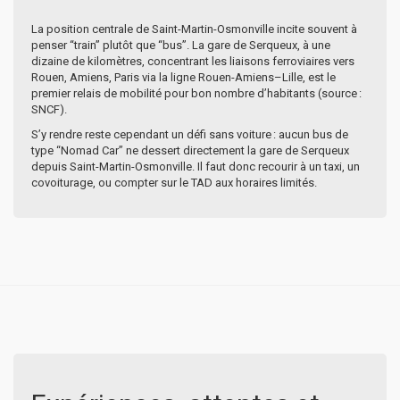
La position centrale de Saint-Martin-Osmonville incite souvent à
penser “train” plutôt que “bus”. La gare de Serqueux, à une
dizaine de kilomètres, concentrant les liaisons ferroviaires vers
Rouen, Amiens, Paris via la ligne Rouen-Amiens–Lille, est le
premier relais de mobilité pour bon nombre d’habitants (source :
SNCF).
S’y rendre reste cependant un défi sans voiture : aucun bus de
type “Nomad Car” ne dessert directement la gare de Serqueux
depuis Saint-Martin-Osmonville. Il faut donc recourir à un taxi, un
covoiturage, ou compter sur le TAD aux horaires limités.