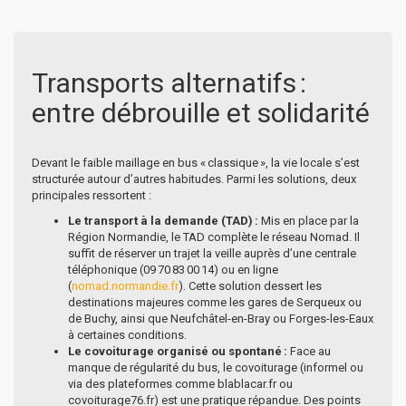
Transports alternatifs :
entre débrouille et solidarité
Devant le faible maillage en bus « classique », la vie locale s’est
structurée autour d’autres habitudes. Parmi les solutions, deux
principales ressortent :
Le transport à la demande (TAD) :
Mis en place par la
Région Normandie, le TAD complète le réseau Nomad. Il
suffit de réserver un trajet la veille auprès d’une centrale
téléphonique (09 70 83 00 14) ou en ligne
(
nomad.normandie.fr
). Cette solution dessert les
destinations majeures comme les gares de Serqueux ou
de Buchy, ainsi que Neufchâtel-en-Bray ou Forges-les-Eaux
à certaines conditions.
Le covoiturage organisé ou spontané :
Face au
manque de régularité du bus, le covoiturage (informel ou
via des plateformes comme blablacar.fr ou
covoiturage76.fr) est une pratique répandue. Des points