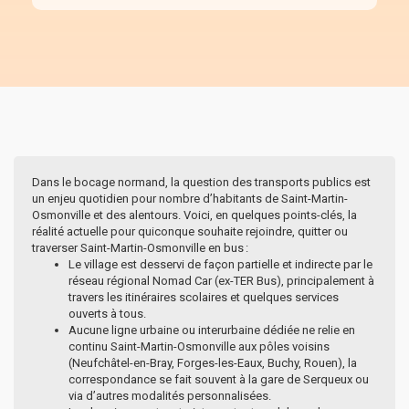
Dans le bocage normand, la question des transports publics est
un enjeu quotidien pour nombre d’habitants de Saint-Martin-
Osmonville et des alentours. Voici, en quelques points-clés, la
réalité actuelle pour quiconque souhaite rejoindre, quitter ou
traverser Saint-Martin-Osmonville en bus :
Le village est desservi de façon partielle et indirecte par le
réseau régional Nomad Car (ex-TER Bus), principalement à
travers les itinéraires scolaires et quelques services
ouverts à tous.
Aucune ligne urbaine ou interurbaine dédiée ne relie en
continu Saint-Martin-Osmonville aux pôles voisins
(Neufchâtel-en-Bray, Forges-les-Eaux, Buchy, Rouen), la
correspondance se fait souvent à la gare de Serqueux ou
via d’autres modalités personnalisées.