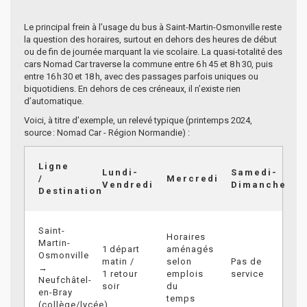
Le principal frein à l’usage du bus à Saint-Martin-Osmonville reste
la question des horaires, surtout en dehors des heures de début
ou de fin de journée marquant la vie scolaire. La quasi-totalité des
cars Nomad Car traverse la commune entre 6 h 45 et 8 h 30, puis
entre 16 h 30 et 18 h, avec des passages parfois uniques ou
biquotidiens. En dehors de ces créneaux, il n’existe rien
d’automatique.
Voici, à titre d’exemple, un relevé typique (printemps 2024,
source : Nomad Car - Région Normandie) :
Ligne
Lundi-
Samedi-
/
Mercredi
Vendredi
Dimanche
Destination
Saint-
Horaires
Martin-
1 départ
aménagés
Osmonville
matin /
selon
Pas de
→
1 retour
emplois
service
Neufchâtel-
soir
du
en-Bray
temps
(collège/lycée)