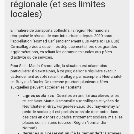
régionale (et ses limites
locales)
En matière de transports collectifs, la région Normandie a
réorganisé le réseau de cars interurbains depuis 2020 sous
l’appellation “Nomad Car” (anciennement Bus Verts et TER Bus).
Ce maillage vise à couvrir les déplacements hors des grandes
agglomérations, en reliant les communes rurales aux pôles
d’activité ou de services.
Pour Saint-Martin-Osmonville, la situation est néanmoins
particulière : il n’existe pas, à ce jour, de ligne régulière avec un
cadencement adapté reliant le village, par exemple, à Neufchâtel-
en-Bray ou à Buchy. On recense pourtant plusieurs offres
auxquelles peuvent accéder les habitants :
Lignes scolaires :
Ouvertes en priorité aux élèves, elles
relient Saint-Martin-Osmonville aux collèges et lycées de
Neufchâtel-en-Bray, Forges-les-Eaux, Gournay-en-Bray. En
période scolaire, il est parfois possible de monter dans
ces cars en dehors du cadre strictement scolaire, mais les
places sont limitées (source : Région Normandie -
Nomad).
Services sur réservation (“à la demande”) :
Certaines