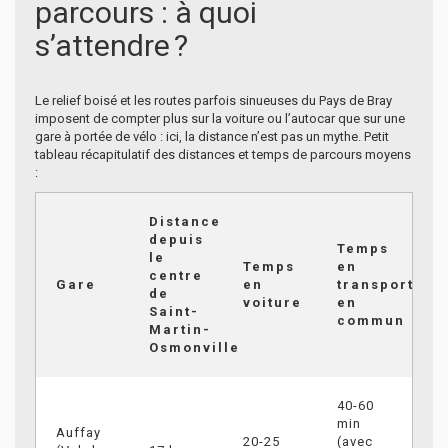
parcours : à quoi
s’attendre ?
Le relief boisé et les routes parfois sinueuses du Pays de Bray
imposent de compter plus sur la voiture ou l’autocar que sur une
gare à portée de vélo : ici, la distance n’est pas un mythe. Petit
tableau récapitulatif des distances et temps de parcours moyens
:
Distance
depuis
Temps
le
Temps
en
centre
Gare
en
transport
de
voiture
en
Saint-
commun
Martin-
Osmonville
40-60
min
Auffay
20-25
(avec