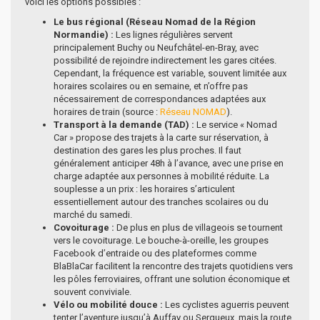
voici les options possibles :
Le bus régional (Réseau Nomad de la Région
Normandie) :
Les lignes régulières servent
principalement Buchy ou Neufchâtel-en-Bray, avec
possibilité de rejoindre indirectement les gares citées.
Cependant, la fréquence est variable, souvent limitée aux
horaires scolaires ou en semaine, et n’offre pas
nécessairement de correspondances adaptées aux
horaires de train (source :
Réseau NOMAD
).
Transport à la demande (TAD) :
Le service « Nomad
Car » propose des trajets à la carte sur réservation, à
destination des gares les plus proches. Il faut
généralement anticiper 48h à l’avance, avec une prise en
charge adaptée aux personnes à mobilité réduite. La
souplesse a un prix : les horaires s’articulent
essentiellement autour des tranches scolaires ou du
marché du samedi.
Covoiturage :
De plus en plus de villageois se tournent
vers le covoiturage. Le bouche-à-oreille, les groupes
Facebook d’entraide ou des plateformes comme
BlaBlaCar facilitent la rencontre des trajets quotidiens vers
les pôles ferroviaires, offrant une solution économique et
souvent conviviale.
Vélo ou mobilité douce :
Les cyclistes aguerris peuvent
tenter l’aventure jusqu’à Auffay ou Serqueux, mais la route