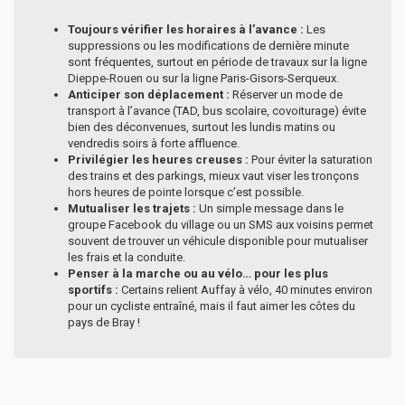
Toujours vérifier les horaires à l’avance :
Les
suppressions ou les modifications de dernière minute
sont fréquentes, surtout en période de travaux sur la ligne
Dieppe-Rouen ou sur la ligne Paris-Gisors-Serqueux.
Anticiper son déplacement :
Réserver un mode de
transport à l’avance (TAD, bus scolaire, covoiturage) évite
bien des déconvenues, surtout les lundis matins ou
vendredis soirs à forte affluence.
Privilégier les heures creuses :
Pour éviter la saturation
des trains et des parkings, mieux vaut viser les tronçons
hors heures de pointe lorsque c’est possible.
Mutualiser les trajets :
Un simple message dans le
groupe Facebook du village ou un SMS aux voisins permet
souvent de trouver un véhicule disponible pour mutualiser
les frais et la conduite.
Penser à la marche ou au vélo… pour les plus
sportifs :
Certains relient Auffay à vélo, 40 minutes environ
pour un cycliste entraîné, mais il faut aimer les côtes du
pays de Bray !