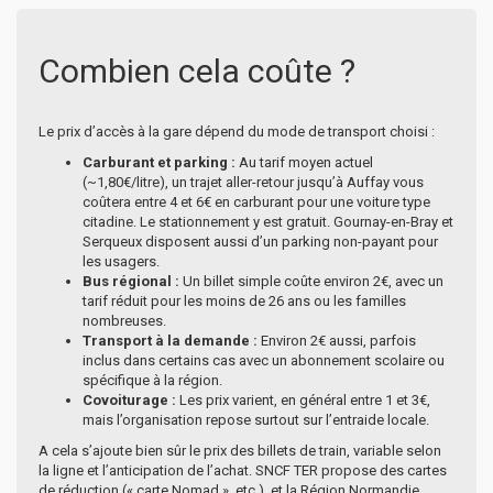
Combien cela coûte ?
Le prix d’accès à la gare dépend du mode de transport choisi :
Carburant et parking :
Au tarif moyen actuel
(~1,80€/litre), un trajet aller-retour jusqu’à Auffay vous
coûtera entre 4 et 6€ en carburant pour une voiture type
citadine. Le stationnement y est gratuit. Gournay-en-Bray et
Serqueux disposent aussi d’un parking non-payant pour
les usagers.
Bus régional :
Un billet simple coûte environ 2€, avec un
tarif réduit pour les moins de 26 ans ou les familles
nombreuses.
Transport à la demande :
Environ 2€ aussi, parfois
inclus dans certains cas avec un abonnement scolaire ou
spécifique à la région.
Covoiturage :
Les prix varient, en général entre 1 et 3€,
mais l’organisation repose surtout sur l’entraide locale.
A cela s’ajoute bien sûr le prix des billets de train, variable selon
la ligne et l’anticipation de l’achat. SNCF TER propose des cartes
de réduction (« carte Nomad », etc.), et la Région Normandie