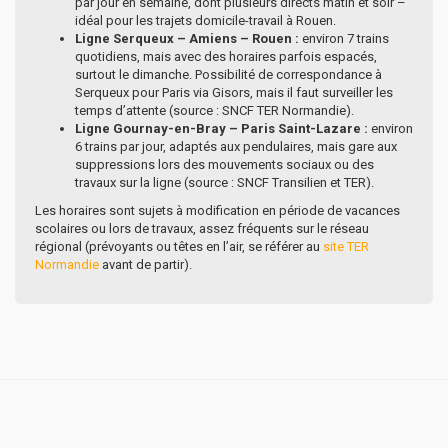
par jour en semaine, dont plusieurs directs matin et soir –
idéal pour les trajets domicile-travail à Rouen.
Ligne Serqueux – Amiens – Rouen :
environ 7 trains
quotidiens, mais avec des horaires parfois espacés,
surtout le dimanche. Possibilité de correspondance à
Serqueux pour Paris via Gisors, mais il faut surveiller les
temps d’attente (source : SNCF TER Normandie).
Ligne Gournay-en-Bray – Paris Saint-Lazare :
environ
6 trains par jour, adaptés aux pendulaires, mais gare aux
suppressions lors des mouvements sociaux ou des
travaux sur la ligne (source : SNCF Transilien et TER).
Les horaires sont sujets à modification en période de vacances
scolaires ou lors de travaux, assez fréquents sur le réseau
régional (prévoyants ou têtes en l’air, se référer au
site TER
Normandie
avant de partir).