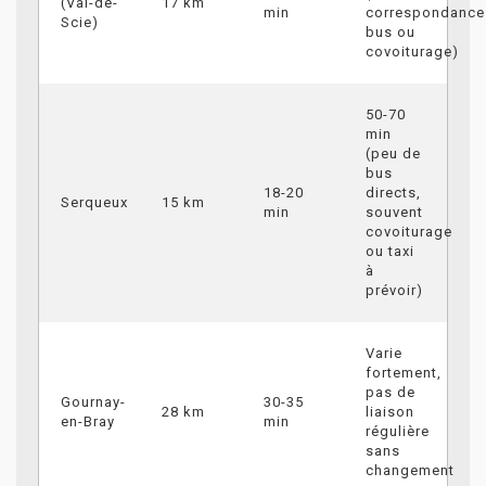
(Val-de-
17 km
min
correspondance
Scie)
bus ou
covoiturage)
50-70
min
(peu de
bus
18-20
directs,
Serqueux
15 km
min
souvent
covoiturage
ou taxi
à
prévoir)
Varie
fortement,
pas de
Gournay-
30-35
28 km
liaison
en-Bray
min
régulière
sans
changement