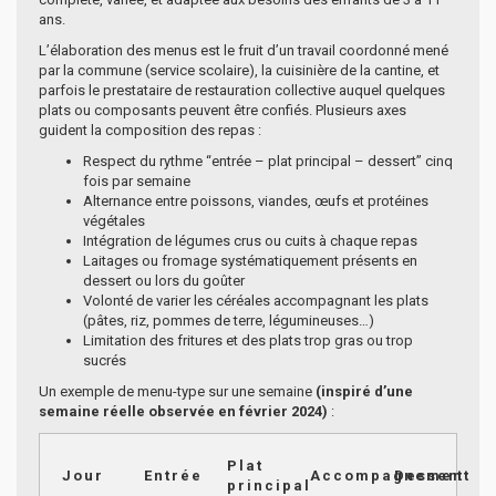
ans.
L’élaboration des menus est le fruit d’un travail coordonné mené
par la commune (service scolaire), la cuisinière de la cantine, et
parfois le prestataire de restauration collective auquel quelques
plats ou composants peuvent être confiés. Plusieurs axes
guident la composition des repas :
Respect du rythme “entrée – plat principal – dessert” cinq
fois par semaine
Alternance entre poissons, viandes, œufs et protéines
végétales
Intégration de légumes crus ou cuits à chaque repas
Laitages ou fromage systématiquement présents en
dessert ou lors du goûter
Volonté de varier les céréales accompagnant les plats
(pâtes, riz, pommes de terre, légumineuses…)
Limitation des fritures et des plats trop gras ou trop
sucrés
Un exemple de menu-type sur une semaine
(inspiré d’une
semaine réelle observée en février 2024)
:
Plat
Jour
Entrée
Accompagnement
Dessert
principal