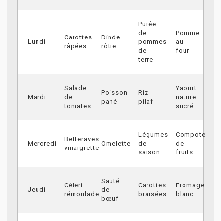
Purée
de
Pomme
Carottes
Dinde
Lundi
pommes
au
râpées
rôtie
de
four
terre
Salade
Yaourt
Poisson
Riz
Mardi
de
nature
pané
pilaf
tomates
sucré
Légumes
Compote
Betteraves
Mercredi
Omelette
de
de
vinaigrette
saison
fruits
Sauté
Céleri
Carottes
Fromage
Jeudi
de
rémoulade
braisées
blanc
bœuf