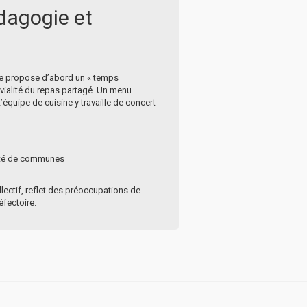
édagogie et
mune propose d’abord un « temps
vivialité du repas partagé. Un menu
’équipe de cuisine y travaille de concert
auté de communes
llectif, reflet des préoccupations de
éfectoire.