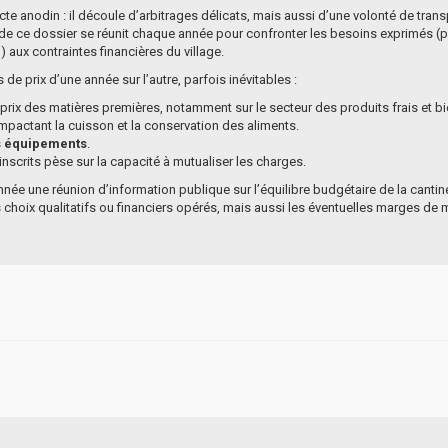
n acte anodin : il découle d’arbitrages délicats, mais aussi d’une volonté de tra
e ce dossier se réunit chaque année pour confronter les besoins exprimés (pa
 aux contraintes financières du village.
 de prix d’une année sur l’autre, parfois inévitables :
prix des matières premières, notamment sur le secteur des produits frais et bi
impactant la cuisson et la conservation des aliments.
s équipements
.
inscrits pèse sur la capacité à mutualiser les charges.
nnée une réunion d’information publique sur l’équilibre budgétaire de la canti
 choix qualitatifs ou financiers opérés, mais aussi les éventuelles marges de