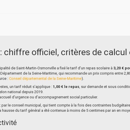
: chiffre officiel, critères de calc
alité de Saint-Martin-Osmonville a fixé le tarif d’un repas scolaire à
3,20 € po
 Département de la Seine-Maritime, qui recommande un prix compris entre 2,80 €
urce :
Conseil départemental de la Seine-Maritime
).
tes, un tarif réduit s’applique :
1,00 € le repas
, sur demande et sous conditio
chelon national depuis 2019.
’accueil d’urgence ou d’accompagnement social particulier.
nt par le conseil municipal, qui tient compte à la fois des contraintes budgétair
 la hausse du tarif général a été contenue à moins de 5 centimes par an en moy
tivité