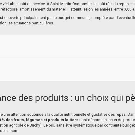
 le véritable coût du service. À Saint-Martin-Osmonville, le coût réel du repas —
 réfectoire, amortissement du matériel — atteint, selon les années, entre
7,00 €
é est couverte principalement par le budget communal, complété par d’éventuel
lon les situations particulières.
nce des produits : un choix qui pès
une attention soutenue à la qualité nutritionnelle et gustative des repas. Dans
0 % des fruits, légumes et produits laitiers
sont désormais issus de produc
tion agricole de Buchy). Le bio, sans être systématique par contrainte budgéta
 de saison.