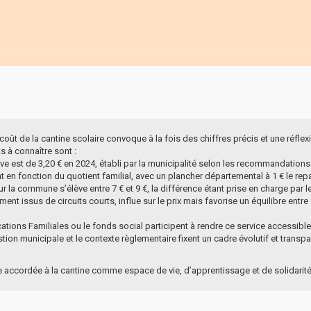
oût de la cantine scolaire convoque à la fois des chiffres précis et une réflexi
s à connaître sont :
ve est de 3,20 € en 2024, établi par la municipalité selon les recommandation
nt en fonction du quotient familial, avec un plancher départemental à 1 € le re
ur la commune s’élève entre 7 € et 9 €, la différence étant prise en charge par
ment issus de circuits courts, influe sur le prix mais favorise un équilibre ent
tions Familiales ou le fonds social participent à rendre ce service accessibl
estion municipale et le contexte règlementaire fixent un cadre évolutif et tran
re accordée à la cantine comme espace de vie, d’apprentissage et de solidarité