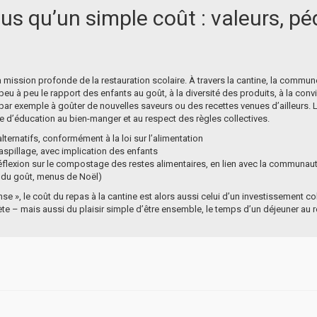
lus qu’un simple coût : valeurs, p
 la mission profonde de la restauration scolaire. À travers la cantine, la com
 peu à peu le rapport des enfants au goût, à la diversité des produits, à la con
 par exemple à goûter de nouvelles saveurs ou des recettes venues d’ailleurs. L
 d’éducation au bien-manger et au respect des règles collectives.
lternatifs, conformément à la loi sur l’alimentation
spillage, avec implication des enfants
 réflexion sur le compostage des restes alimentaires, en lien avec la commun
 du goût, menus de Noël)
e », le coût du repas à la cantine est alors aussi celui d’un investissement co
nète – mais aussi du plaisir simple d’être ensemble, le temps d’un déjeuner au r