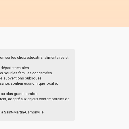
on sur les choix éducatifs, alimentaires et
s départementales.
pas pour les familles concernées.
 les subventions publiques.
re santé, soutien économique local et
e au plus grand nombre.
sparent, adapté aux enjeux contemporains de
 à Saint-Martin-Osmonville.