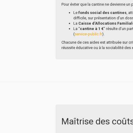
Pour éviter que la cantine ne devienne un 
Le
fonds social des cantines
, a
difficile, sur présentation d’un doss
La
Caisse d’Allocations Familia
La “
cantine à 1 €
” résulte d’un pa
(
service-public.fr
).
Chacune de ces aides est attribuée sur crit
réussite éducative ou à la sociabilité des 
Maîtrise des coûts