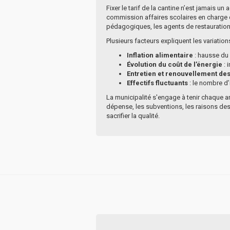
Fixer le tarif de la cantine n’est jamais u
commission affaires scolaires en charge d
pédagogiques, les agents de restauration)
Plusieurs facteurs expliquent les variations
Inflation alimentaire
: hausse du 
Évolution du coût de l’énergie
: 
Entretien et renouvellement de
Effectifs fluctuants
: le nombre d’
La municipalité s'engage à tenir chaque a
dépense, les subventions, les raisons des
sacrifier la qualité.