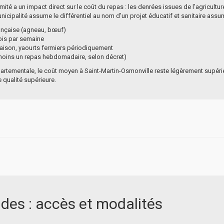
oximité a un impact direct sur le coût du repas : les denrées issues de l’agricul
cipalité assume le différentiel au nom d’un projet éducatif et sanitaire assu
rançaise (agneau, bœuf)
ois par semaine
saison, yaourts fermiers périodiquement
 moins un repas hebdomadaire, selon décret)
artementale, le coût moyen à Saint-Martin-Osmonville reste légèrement supér
e qualité supérieure.
ides : accès et modalités