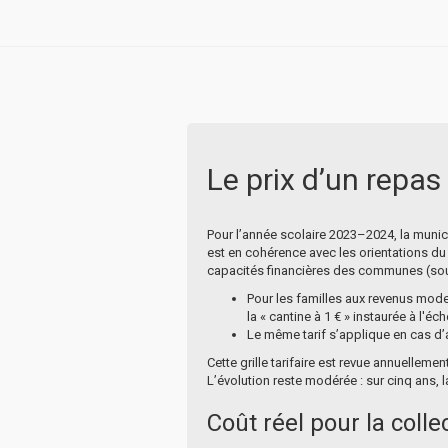
Le prix d’un repas 
Pour l’année scolaire 2023–2024, la municip
est en cohérence avec les orientations du
capacités financières des communes (so
Pour les familles aux revenus modes
la « cantine à 1 € » instaurée à l'é
Le même tarif s’applique en cas d
Cette grille tarifaire est revue annuelleme
L’évolution reste modérée : sur cinq ans,
Coût réel pour la collec