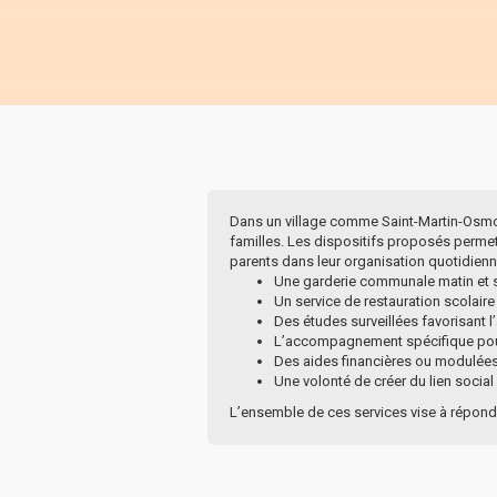
Dans un village comme Saint-Martin-Osmonv
familles. Les dispositifs proposés perme
parents dans leur organisation quotidienn
Une garderie communale matin et s
Un service de restauration scolaire
Des études surveillées favorisant l
L’accompagnement spécifique pour 
Des aides financières ou modulées s
Une volonté de créer du lien social
L’ensemble de ces services vise à répondr