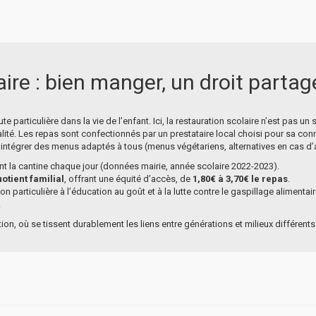
ire : bien manger, un droit partag
 particulière dans la vie de l’enfant. Ici, la restauration scolaire n’est pas u
alité. Les repas sont confectionnés par un prestataire local choisi pour sa con
intégrer des menus adaptés à tous (menus végétariens, alternatives en cas d’al
t la cantine chaque jour (données mairie, année scolaire 2022-2023).
uotient familial
, offrant une équité d’accès, de
1,80€ à 3,70€ le repas
.
n particulière à l’éducation au goût et à la lutte contre le gaspillage alimentair
.
tion, où se tissent durablement les liens entre générations et milieux différents