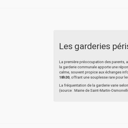
Les garderies péris
La première préoccupation des parents, au
la garderie communale apporte une répons
calme, souvent propice aux échanges infor
18h30
, offrant une souplesse rare pour les
La fréquentation de la garderie varie selo
(source : Mairie de Saint-Martin-Osmonville