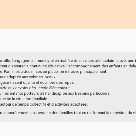
ille, l’engagement municipal en matière de services périscolaires revêt une i
ttent d’assurer la continuité éducative, l’accompagnement des enfants en deho
e. Parmi les aides mises en place, on retrouve principalement :
oir adaptée aux rythmes locaux.
 garantissant qualité et équilibre des repas.
’aide aux devoirs dès l’école élémentaire.
les enfants porteurs de handicap ou aux besoins particuliers.
elon la situation familiale.
 autour de temps collectifs et d’activités adaptées.
e concrètement aux besoins des familles tout en renforçant la cohésion du vi