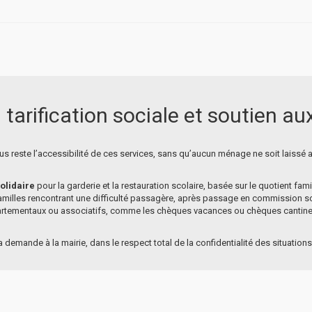
 tarification sociale et soutien au
s reste l’accessibilité de ces services, sans qu’aucun ménage ne soit laissé
solidaire
pour la garderie et la restauration scolaire, basée sur le quotient fami
amilles rencontrant une difficulté passagère, après passage en commission so
partementaux ou associatifs, comme les chèques vacances ou chèques cantine 
e la demande à la mairie, dans le respect total de la confidentialité des situations