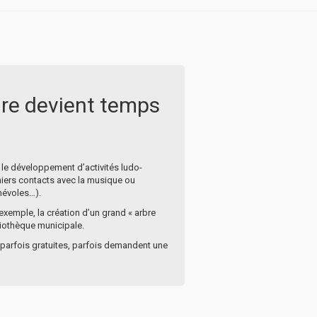
ire devient temps
s le développement d’activités ludo-
emiers contacts avec la musique ou
énévoles…).
exemple, la création d’un grand « arbre
liothèque municipale.
t parfois gratuites, parfois demandent une