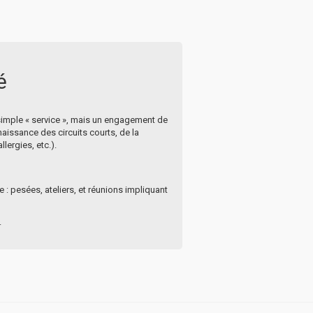
é
n simple « service », mais un engagement de
naissance des circuits courts, de la
lergies, etc.).
e : pesées, ateliers, et réunions impliquant
.