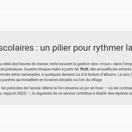
colaires : un pilier pour rythmer l
-delà des heures de classe, reste souvent la gestion des « trous » dans l’emp
e précieuse. Ouverte chaque matin à partir de
7h30
, elle accueille les enfant
mels entre camarades, à quelques dessins ou à la lecture d’albums. Le soir, la
 parents qui travaillent en horaires décalés ou loin du village.
n les périodes de l’année. Même si l’on observe un pic en hiver — où les contrai
, rapport 2023) —, la régularité de ce service contribue à établir des repères r