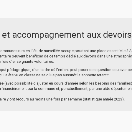
es et accompagnement aux devoirs
communes rurales, l’étude surveillée occupe pourtant une place essentielle à S
émentaire peuvent bénéficier de ce temps dédié aux devoirs dans une atmosphè
fois d’enseignants volontaires.
appui pédagogique, d’un cadre où l’enfant peut poser ses questions ou avancer 
ui a été vu en classe ne se dilue pas aussitôt la sonnerie retentit.
née (avec possibilité d’ajuster en cours d’année selon les besoins des familles)
u financièrement par la commune et, ponctuellement, par une aide département
aire y ont recours au moins une fois par semaine (statistique année 2023).