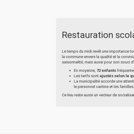
Restauration scola
Le temps du midi revêt une importance toute
la commune envers la qualité et la convivi
saisonnalité, mais aussi pour son souci d’
En moyenne,
72 enfants
fréquenten
Les tarifs sont
ajustés selon le q
La municipalité accorde une attentio
le personnel cantine et les familles
Ce lieu reste aussi un vecteur de socialisa