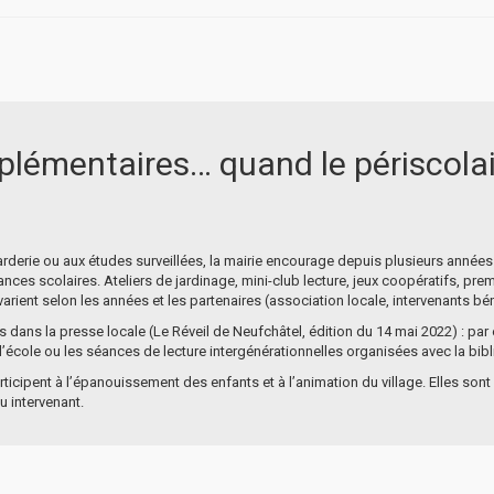
plémentaires… quand le périscola
garderie ou aux études surveillées, la mairie encourage depuis plusieurs année
ances scolaires. Ateliers de jardinage, mini-club lecture, jeux coopératifs, pr
 varient selon les années et les partenaires (association locale, intervenants b
s dans la presse locale (Le Réveil de Neufchâtel, édition du 14 mai 2022) : par 
l’école ou les séances de lecture intergénérationnelles organisées avec la bib
rticipent à l’épanouissement des enfants et à l’animation du village. Elles son
u intervenant.