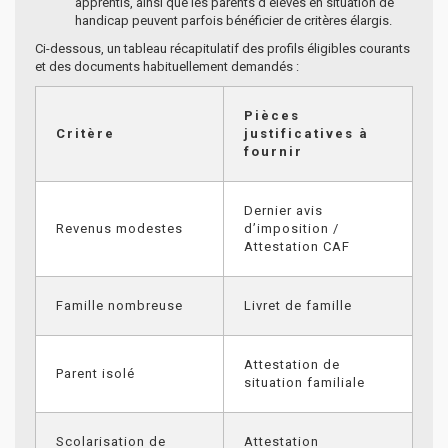
apprentis, ainsi que les parents d’élèves en situation de
handicap peuvent parfois bénéficier de critères élargis.
Ci-dessous, un tableau récapitulatif des profils éligibles courants
et des documents habituellement demandés :
Pièces
Critère
justificatives à
fournir
Dernier avis
Revenus modestes
d’imposition /
Attestation CAF
Famille nombreuse
Livret de famille
Attestation de
Parent isolé
situation familiale
Scolarisation de
Attestation