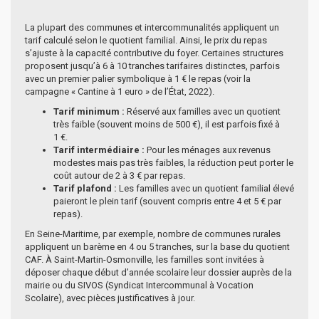
La plupart des communes et intercommunalités appliquent un
tarif calculé selon le quotient familial. Ainsi, le prix du repas
s’ajuste à la capacité contributive du foyer. Certaines structures
proposent jusqu’à 6 à 10 tranches tarifaires distinctes, parfois
avec un premier palier symbolique à 1 € le repas (voir la
campagne « Cantine à 1 euro » de l’État, 2022).
Tarif minimum :
Réservé aux familles avec un quotient
très faible (souvent moins de 500 €), il est parfois fixé à
1 €.
Tarif intermédiaire :
Pour les ménages aux revenus
modestes mais pas très faibles, la réduction peut porter le
coût autour de 2 à 3 € par repas.
Tarif plafond :
Les familles avec un quotient familial élevé
paieront le plein tarif (souvent compris entre 4 et 5 € par
repas).
En Seine-Maritime, par exemple, nombre de communes rurales
appliquent un barème en 4 ou 5 tranches, sur la base du quotient
CAF. À Saint-Martin-Osmonville, les familles sont invitées à
déposer chaque début d’année scolaire leur dossier auprès de la
mairie ou du SIVOS (Syndicat Intercommunal à Vocation
Scolaire), avec pièces justificatives à jour.