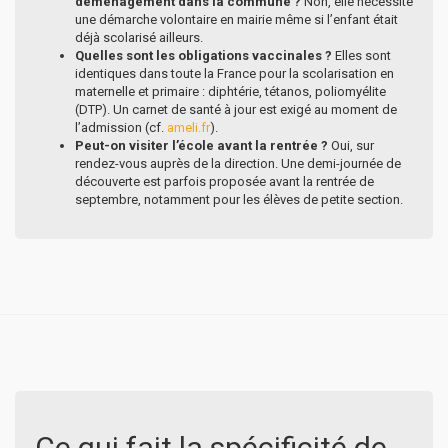
déménagement dans la commune ?
Non, elle nécessite
une démarche volontaire en mairie même si l’enfant était
déjà scolarisé ailleurs.
Quelles sont les obligations vaccinales ?
Elles sont
identiques dans toute la France pour la scolarisation en
maternelle et primaire : diphtérie, tétanos, poliomyélite
(DTP). Un carnet de santé à jour est exigé au moment de
l’admission (cf.
ameli.fr
).
Peut-on visiter l’école avant la rentrée ?
Oui, sur
rendez-vous auprès de la direction. Une demi-journée de
découverte est parfois proposée avant la rentrée de
septembre, notamment pour les élèves de petite section.
Ce qui fait la spécificité de