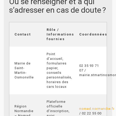
Où se renseigner et à qui
s’adresser en cas de doute ?
Rôle /
Contact
Informations
Coordonnées
fournies
Point
d’accueil,
Mairie de
formulaires
02 35 93 71
Saint-
papier,
07 /
Martin-
conseils
mairie.stmartinosmo
Osmonville
personnalisés,
horaires des
cars locaux
Plateforme
Région
officielle
nomad.normandie.fr
Normandie
d’inscription,
/ 02 22 55 00
– Nomad
suivi